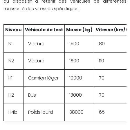
du dispositif à retenir des véhicules de différentes
masses à des vitesses spécifiques :
Niveau
Véhicule de test
Masse (kg)
Vitesse (km/h
N1
Voiture
1500
80
N2
Voiture
1500
110
H1
Camion léger
10000
70
H2
Bus
13000
70
H4b
Poids lourd
38000
65